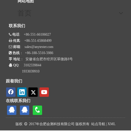
网站地图
首页
联系我们
电话
: +86-551-66106027

传真
: +86-551-65868499

邮箱
:
sales@anytester.com

热线
： +86-188-5510-5986

地址
： 安徽省合肥市经开区翠微路8号

QQ
: 3102339844

1933039910
跟着我们
在线联系我们
版权
2017年合肥会测科技有限公司 版权所有 站点导航 | XML
