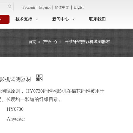
|
|
|
Pусский
Español
简体中文
English
技术支持
新闻中心
联系我们
»
»
纤维纤维照影机试测器材
首页
产品中心
照影机试测器材
测试原则， HY0730纤维照影机在棉花纤维被用于
度、长度均一和短的纤维目录。
HY0730
Anytester