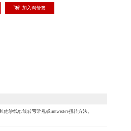
加入询价篮
线纱线转弯常规或untwist/re扭转方法。